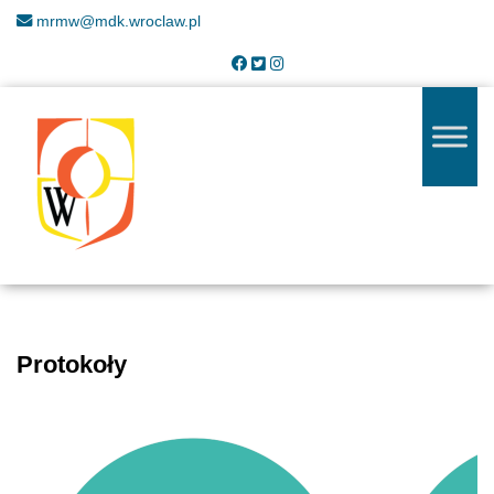
mrmw@mdk.wroclaw.pl
Protokoły