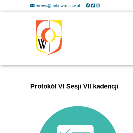
mrmw@mdk.wroclaw.pl
Protokół VI Sesji VII kadencji