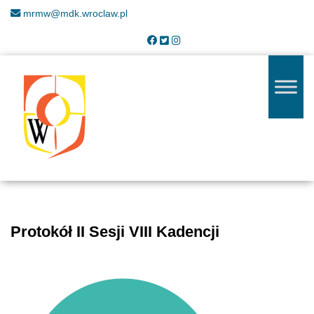
mrmw@mdk.wroclaw.pl
Protokół II Sesji VIII Kadencji