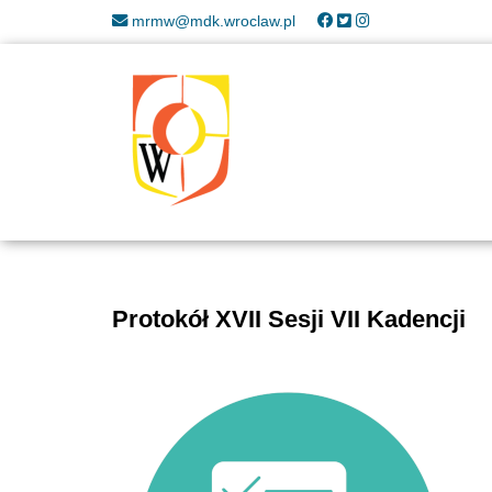
mrmw@mdk.wroclaw.pl
Protokół XVII Sesji VII Kadencji