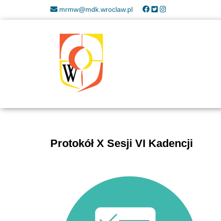
mrmw@mdk.wroclaw.pl
Protokół X Sesji VI Kadencji