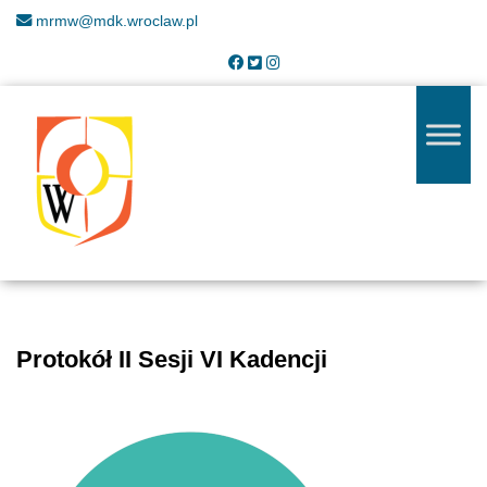
mrmw@mdk.wroclaw.pl
Protokół II Sesji VI Kadencji